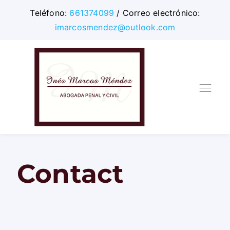
Teléfono:
661374099
/ Correo electrónico:
imarcosmendez@outlook.com
Ope
navi
Contact